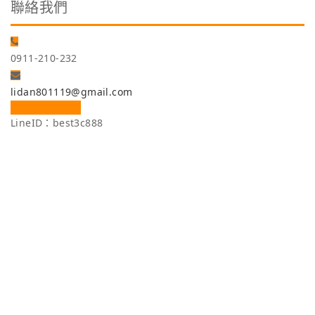
聯絡我們
0911-210-232
lidan801119@gmail.com
LineID：best3c888