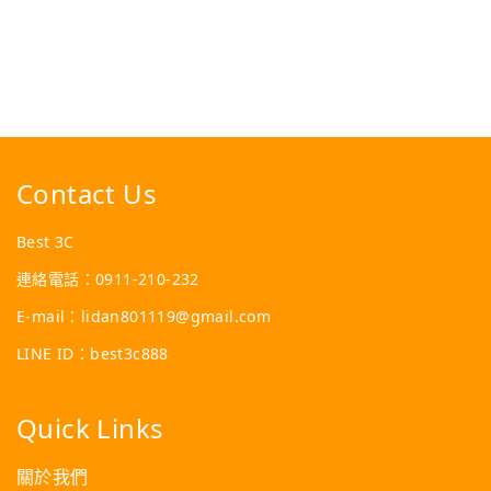
Contact Us
Best 3C
連絡電話：0911-210-232
E-mail：lidan801119@gmail.com
LINE ID：best3c888
Quick Links
關於我們