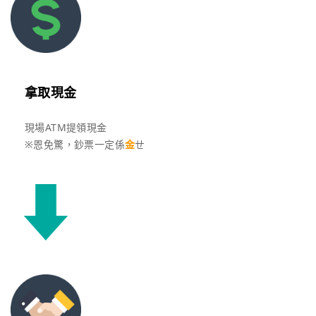
拿取現金
現場ATM提領現金
※恩免驚，鈔票一定係
金
ㄝ